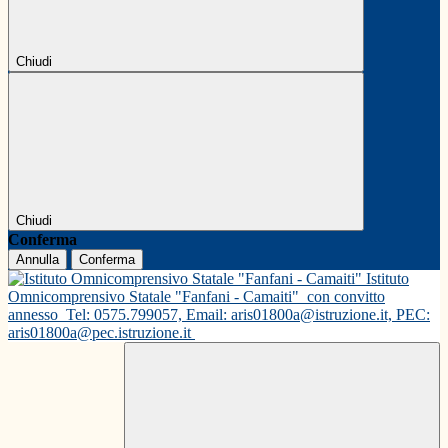
Chiudi
Chiudi
Conferma
Annulla
Conferma
Istituto
Omnicomprensivo Statale "Fanfani - Camaiti"
con convitto
annesso
Tel: 0575.799057, Email: aris01800a@istruzione.it, PEC:
aris01800a@pec.istruzione.it