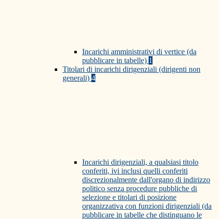
Incarichi amministrativi di vertice (da
pubblicare in tabelle)
1
Titolari di incarichi dirigenziali (dirigenti non
generali)
4
Incarichi dirigenziali, a qualsiasi titolo
conferiti, ivi inclusi quelli conferiti
discrezionalmente dall'organo di indirizzo
politico senza procedure pubbliche di
selezione e titolari di posizione
organizzativa con funzioni dirigenziali (da
pubblicare in tabelle che distinguano le