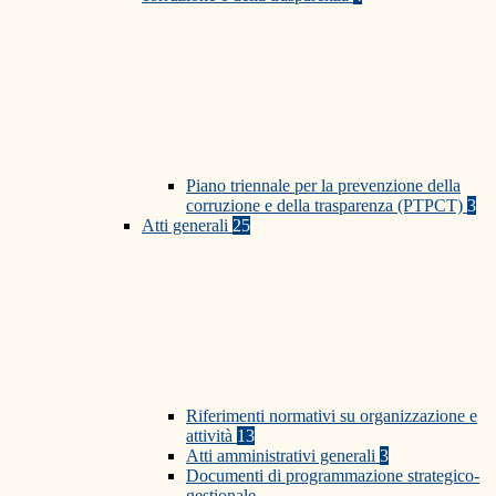
Piano triennale per la prevenzione della
corruzione e della trasparenza (PTPCT)
3
Atti generali
25
Riferimenti normativi su organizzazione e
attività
13
Atti amministrativi generali
3
Documenti di programmazione strategico-
gestionale