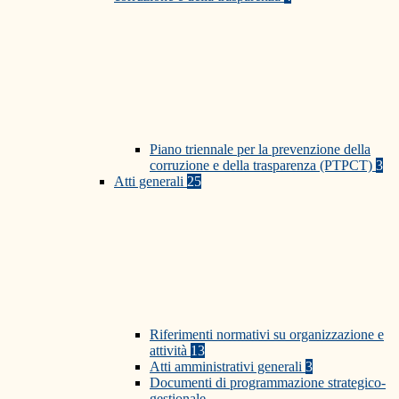
Piano triennale per la prevenzione della
corruzione e della trasparenza (PTPCT)
3
Atti generali
25
Riferimenti normativi su organizzazione e
attività
13
Atti amministrativi generali
3
Documenti di programmazione strategico-
gestionale