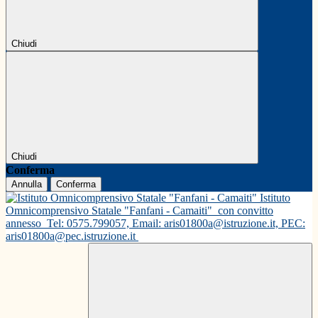
Chiudi
Chiudi
Conferma
Annulla
Conferma
Istituto
Omnicomprensivo Statale "Fanfani - Camaiti"
con convitto
annesso
Tel: 0575.799057, Email: aris01800a@istruzione.it, PEC:
aris01800a@pec.istruzione.it