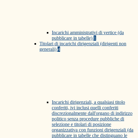
Incarichi amministrativi di vertice (da
pubblicare in tabelle)
1
Titolari di incarichi dirigenziali (dirigenti non
generali)
4
Incarichi dirigenziali, a qualsiasi titolo
conferiti, ivi inclusi quelli conferiti
discrezionalmente dall'organo di indirizzo
politico senza procedure pubbliche di
selezione e titolari di posizione
organizzativa con funzioni dirigenziali (da
pubblicare in tabelle che distinguano le