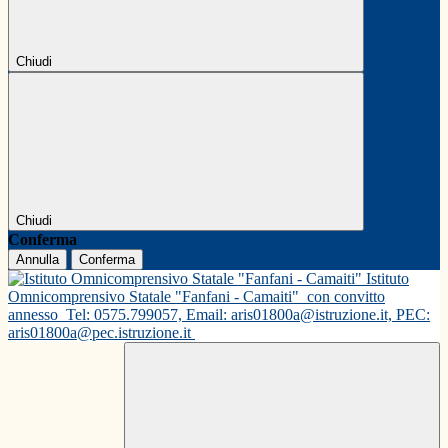
Chiudi
Chiudi
Conferma
Annulla
Conferma
Istituto
Omnicomprensivo Statale "Fanfani - Camaiti"
con convitto
annesso
Tel: 0575.799057, Email: aris01800a@istruzione.it, PEC:
aris01800a@pec.istruzione.it