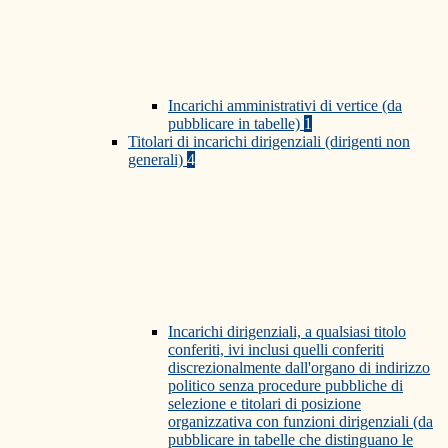
Incarichi amministrativi di vertice (da
pubblicare in tabelle)
1
Titolari di incarichi dirigenziali (dirigenti non
generali)
4
Incarichi dirigenziali, a qualsiasi titolo
conferiti, ivi inclusi quelli conferiti
discrezionalmente dall'organo di indirizzo
politico senza procedure pubbliche di
selezione e titolari di posizione
organizzativa con funzioni dirigenziali (da
pubblicare in tabelle che distinguano le