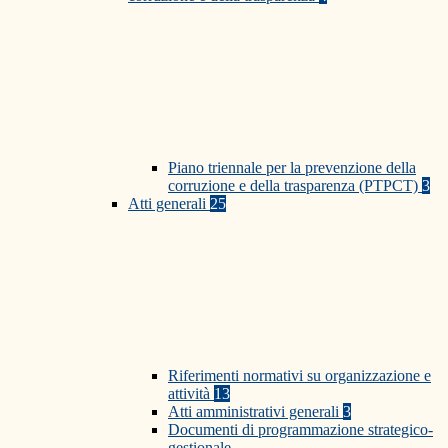
Piano triennale per la prevenzione della
corruzione e della trasparenza (PTPCT)
3
Atti generali
25
Riferimenti normativi su organizzazione e
attività
13
Atti amministrativi generali
3
Documenti di programmazione strategico-
gestionale