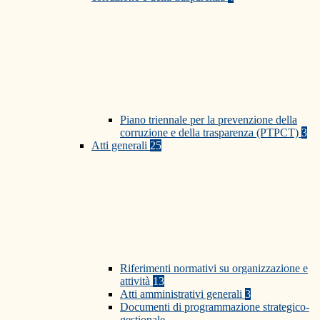
Piano triennale per la prevenzione della
corruzione e della trasparenza (PTPCT)
3
Atti generali
25
Riferimenti normativi su organizzazione e
attività
13
Atti amministrativi generali
3
Documenti di programmazione strategico-
gestionale