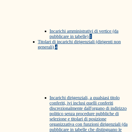
Incarichi amministrativi di vertice (da
pubblicare in tabelle)
1
Titolari di incarichi dirigenziali (dirigenti non
generali)
4
Incarichi dirigenziali, a qualsiasi titolo
conferiti, ivi inclusi quelli conferiti
discrezionalmente dall'organo di indirizzo
politico senza procedure pubbliche di
selezione e titolari di posizione
organizzativa con funzioni dirigenziali (da
pubblicare in tabelle che distinguano le