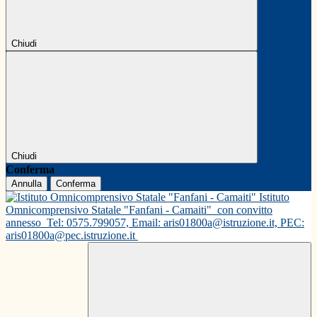
Chiudi
Chiudi
Conferma
Annulla
Conferma
Istituto
Omnicomprensivo Statale "Fanfani - Camaiti"
con convitto
annesso
Tel: 0575.799057, Email: aris01800a@istruzione.it, PEC:
aris01800a@pec.istruzione.it