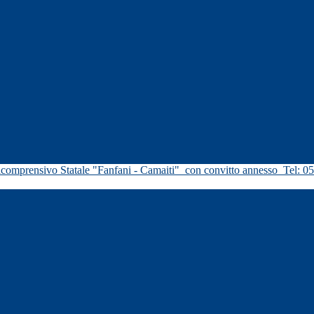
icomprensivo Statale "Fanfani - Camaiti"
con convitto annesso
Tel: 0