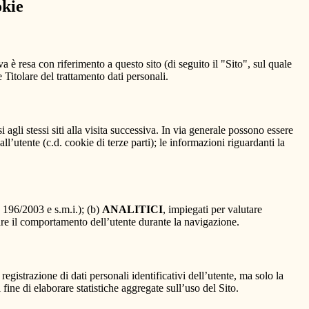
okie
a è resa con riferimento a questo sito (di seguito il "Sito", sul quale
e Titolare del trattamento dati personali.
 agli stessi siti alla visita successiva. In via generale possono essere
dall’utente (c.d. cookie di terze parti); le informazioni riguardanti la
. 196/2003 e s.m.i.); (b)
ANALITICI
, impiegati per valutare
are il comportamento dell’utente durante la navigazione.
strazione di dati personali identificativi dell’utente, ma solo la
fine di elaborare statistiche aggregate sull’uso del Sito.