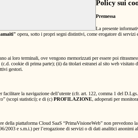
Policy sui co
Premessa
La presente informativ
Camaiti"
opera, sotto i propri segni distintivi, come erogatore di servizi 
nviano ai loro terminali, ove vengono memorizzati per essere poi ritrasmessi
(c.d. cookie di prima parte); (ii) da titolari estranei al sito web visitato 
tivi gestori.
r facilitare la navigazione dell’utente (cfr. art. 122, comma 1 del D.Lgs
o” (scopi statistici); e di (c)
PROFILAZIONE
, adoperati per monitor
re della piattaforma Cloud SaaS “PrimaVisioneWeb” non prevedono la regi
2003 e s.m.i.) per l’erogazione di servizi o di dati analitici anonimi al 