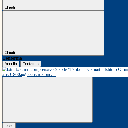
Chiudi
Chiudi
Conferma
Annulla
Conferma
Istituto Omn
aris01800a@pec.istruzione.it
close