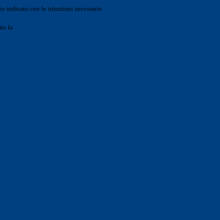
o indicato con le istruzioni necessarie.
ite la
Login Spaggiari