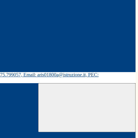
575.799057, Email: aris01800a@istruzione.it, PEC: