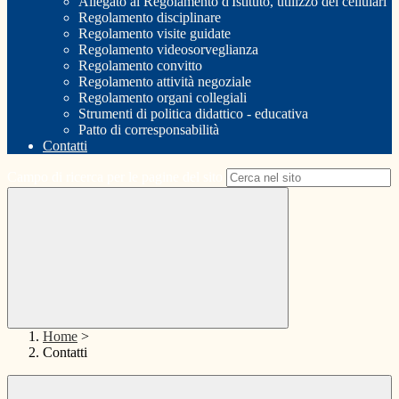
Allegato al Regolamento d'Istituto, utilizzo dei cellulari
Regolamento disciplinare
Regolamento visite guidate
Regolamento videosorveglianza
Regolamento convitto
Regolamento attività negoziale
Regolamento organi collegiali
Strumenti di politica didattico - educativa
Patto di corresponsabilità
Contatti
Campo di ricerca per le pagine del sito
Home
>
Contatti