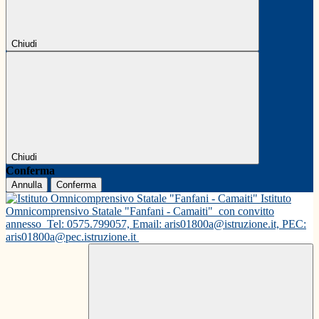
Chiudi
Chiudi
Conferma
Annulla
Conferma
Istituto
Omnicomprensivo Statale "Fanfani - Camaiti"
con convitto
annesso
Tel: 0575.799057, Email: aris01800a@istruzione.it, PEC:
aris01800a@pec.istruzione.it