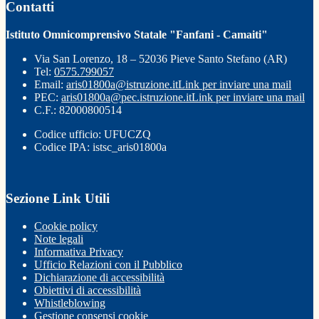
Contatti
Istituto Omnicomprensivo Statale "Fanfani - Camaiti"
Via San Lorenzo, 18 – 52036 Pieve Santo Stefano (AR)
Tel:
0575.799057
Email:
aris01800a@istruzione.it
Link per inviare una mail
PEC:
aris01800a@pec.istruzione.it
Link per inviare una mail
C.F.: 82000800514
Codice ufficio: UFUCZQ
Codice IPA: istsc_aris01800a
Sezione Link Utili
Cookie policy
Note legali
Informativa Privacy
Ufficio Relazioni con il Pubblico
Dichiarazione di accessibilità
Obiettivi di accessibilità
Whistleblowing
Gestione consensi cookie