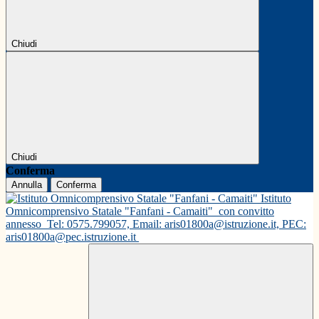
Chiudi
Chiudi
Conferma
Annulla
Conferma
Istituto
Omnicomprensivo Statale "Fanfani - Camaiti"
con convitto
annesso
Tel: 0575.799057, Email: aris01800a@istruzione.it, PEC:
aris01800a@pec.istruzione.it