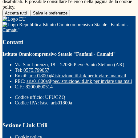
disabilitati. È possibile consultare l'elenco nella pagina della cookie
policy.
Accetta tutti
Salva le preferenze
Istituto Omnicomprensivo Statale "Fanfani -
Camaiti"
Contatti
Istituto Omnicomprensivo Statale "Fanfani - Camaiti"
Via San Lorenzo, 18 – 52036 Pieve Santo Stefano (AR)
Tel:
0575.799057
Email:
aris01800a@istruzione.it
Link per inviare una mail
PEC:
aris01800a@pec.istruzione.it
Link per inviare una mail
C.F.: 82000800514
Codice ufficio: UFUCZQ
Codice IPA: istsc_aris01800a
Sezione Link Utili
Cookie policy