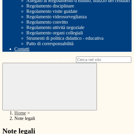
Allegato al Regolamento d'Istituto, utilizzo dei cellulari
Regolamento disciplinare
Regolamento visite guidate
Regolamento videosorveglianza
Regolamento convitto
Regolamento attività negoziale
Regolamento organi collegiali
Strumenti di politica didattico - educativa
Patto di corresponsabilità
Contatti
Campo di ricerca per le pagine del sito
Home
>
Note legali
Note legali