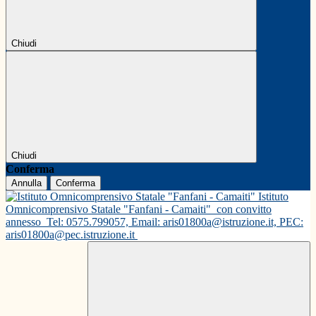
Chiudi
Chiudi
Conferma
Annulla
Conferma
Istituto
Omnicomprensivo Statale "Fanfani - Camaiti"
con convitto
annesso
Tel: 0575.799057, Email: aris01800a@istruzione.it, PEC:
aris01800a@pec.istruzione.it