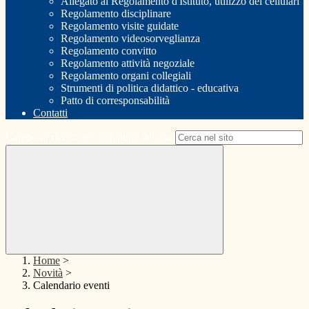
Allegato al Regolamento d'Istituto, utilizzo dei cellulari
Regolamento disciplinare
Regolamento visite guidate
Regolamento videosorveglianza
Regolamento convitto
Regolamento attività negoziale
Regolamento organi collegiali
Strumenti di politica didattico - educativa
Patto di corresponsabilità
Contatti
Campo di ricerca per le pagine del sito
Home
>
Novità
>
Calendario eventi