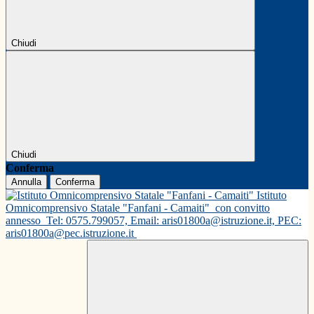
Chiudi
Chiudi
Conferma
Annulla
Conferma
Istituto
Omnicomprensivo Statale "Fanfani - Camaiti"
con convitto
annesso
Tel: 0575.799057, Email: aris01800a@istruzione.it, PEC:
aris01800a@pec.istruzione.it