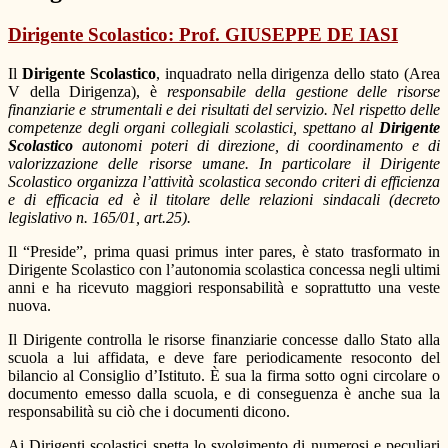
Dirigente Scolastico: Prof. GIUSEPPE DE IASI
Il
Dirigente Scolastico
, inquadrato nella dirigenza dello stato (Area
V della Dirigenza), è
responsabile della gestione delle risorse
finanziarie e strumentali e dei risultati del servizio. Nel rispetto delle
competenze degli organi collegiali scolastici, spettano al
Dirigente
Scolastico
autonomi poteri di direzione, di coordinamento e di
valorizzazione delle risorse umane. In particolare il Dirigente
Scolastico organizza l’attività scolastica secondo criteri di efficienza
e di efficacia ed è il titolare delle relazioni sindacali (decreto
legislativo n. 165/01, art.25).
Il “Preside”, prima quasi primus inter pares, è stato trasformato in
Dirigente Scolastico con l’autonomia scolastica concessa negli ultimi
anni e ha ricevuto maggiori responsabilità e soprattutto una veste
nuova.
Il Dirigente controlla le risorse finanziarie concesse dallo Stato alla
scuola a lui affidata, e deve fare periodicamente resoconto del
bilancio al Consiglio d’Istituto. È sua la firma sotto ogni circolare o
documento emesso dalla scuola, e di conseguenza è anche sua la
responsabilità su ciò che i documenti dicono.
Ai Dirigenti scolastici spetta lo svolgimento di numerosi e peculiari