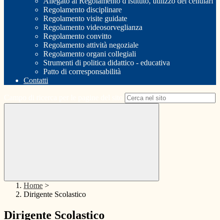
Allegato al Regolamento d'Istituto, utilizzo dei cellulari
Regolamento disciplinare
Regolamento visite guidate
Regolamento videosorveglianza
Regolamento convitto
Regolamento attività negoziale
Regolamento organi collegiali
Strumenti di politica didattico - educativa
Patto di corresponsabilità
Contatti
Campo di ricerca per le pagine del sito
Home
>
Dirigente Scolastico
Dirigente Scolastico