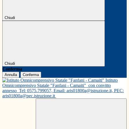
Chiudi
Chiudi
Conferma
Annulla
Conferma
Istituto
Omnicomprensivo Statale "Fanfani - Camaiti"
con convitto
annesso
Tel: 0575.799057, Email: aris01800a@istruzione.it, PEC:
aris01800a@pec.istruzione.it