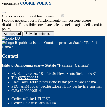
visionare la
COOKIE POLICY
.
Cookie necessari per il funzionamento
I cookie necessari per il funzionamento non possono essere
disabilitati. È possibile consultare l'elenco nella pagina della cookie
policy.
Accetta tutti
Salva le preferenze
Istituto Omnicomprensivo Statale "Fanfani -
Camaiti"
Contatti
Istituto Omnicomprensivo Statale "Fanfani - Camaiti"
Via San Lorenzo, 18 – 52036 Pieve Santo Stefano (AR)
Tel:
0575.799057
Email:
aris01800a@istruzione.it
Link per inviare una mail
PEC:
aris01800a@pec.istruzione.it
Link per inviare una mail
C.F.: 82000800514
Codice ufficio: UFUCZQ
Codice IPA: istsc_aris01800a