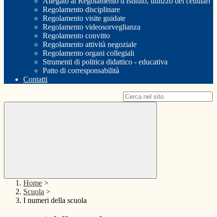
Allegato al Regolamento d'Istituto, utilizzo dei cellulari
Regolamento disciplinare
Regolamento visite guidate
Regolamento videosorveglianza
Regolamento convitto
Regolamento attività negoziale
Regolamento organi collegiali
Strumenti di politica didattico - educativa
Patto di corresponsabilità
Contatti
Campo di ricerca per le pagine del sito
Home
>
Scuola
>
I numeri della scuola