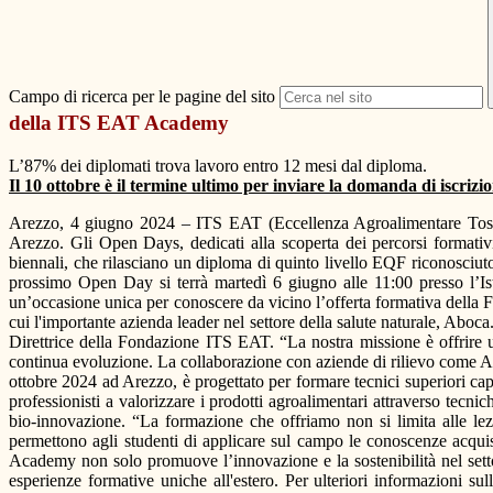
Campo di ricerca per le pagine del sito
della ITS EAT Academy
L’87% dei diplomati trova lavoro entro 12 mesi dal diploma.
Il 10 ottobre è il termine ultimo per inviare la domanda di iscrizi
Arezzo, 4 giugno 2024 – ITS EAT (Eccellenza Agroalimentare Toscana)
Arezzo. Gli Open Days, dedicati alla scoperta dei percorsi formativ
biennali, che rilasciano un diploma di quinto livello EQF riconosciuto
prossimo Open Day si terrà martedì 6 giugno alle 11:00 presso l’Ist
un’occasione unica per conoscere da vicino l’offerta formativa della Fo
cui l'importante azienda leader nel settore della salute naturale, Aboc
Direttrice della Fondazione ITS EAT. “La nostra missione è offrire u
continua evoluzione. La collaborazione con aziende di rilievo come Aboc
ottobre 2024 ad Arezzo, è progettato per formare tecnici superiori ca
professionisti a valorizzare i prodotti agroalimentari attraverso tecnic
bio-innovazione. “La formazione che offriamo non si limita alle lez
permettono agli studenti di applicare sul campo le conoscenze acqui
Academy non solo promuove l’innovazione e la sostenibilità nel sett
esperienze formative uniche all'estero. Per ulteriori informazioni su