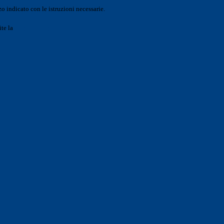
o indicato con le istruzioni necessarie.
ite la
Login Spaggiari