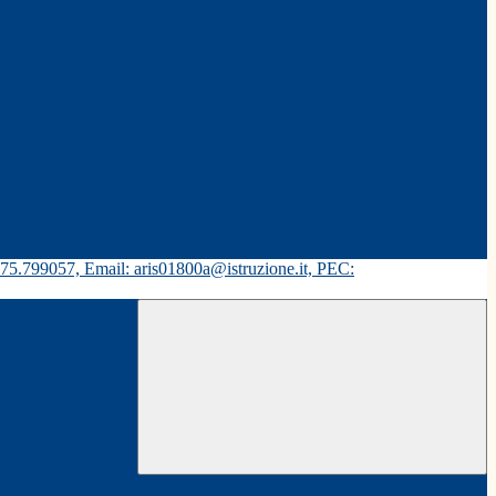
575.799057, Email: aris01800a@istruzione.it, PEC: