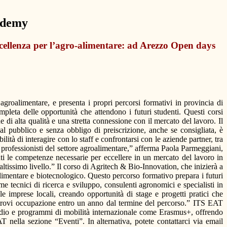
ademy
ellenza per l’agro-alimentare: ad Arezzo Open days
roalimentare, e presenta i propri percorsi formativi in provincia di
leta delle opportunità che attendono i futuri studenti. Questi corsi
di alta qualità e una stretta connessione con il mercato del lavoro. Il
l pubblico e senza obbligo di preiscrizione, anche se consigliata, è
tà di interagire con lo staff e confrontarsi con le aziende partner, tra
i professionisti del settore agroalimentare,” afferma Paola Parmeggiani,
ti le competenze necessarie per eccellere in un mercato del lavoro in
ltissimo livello.” Il corso di Agritech & Bio-Innovation, che inizierà a
limentare e biotecnologico. Questo percorso formativo prepara i futuri
ome tecnici di ricerca e sviluppo, consulenti agronomici e specialisti in
 imprese locali, creando opportunità di stage e progetti pratici che
i trovi occupazione entro un anno dal termine del percorso.” ITS EAT
tudio e programmi di mobilità internazionale come Erasmus+, offrendo
T nella sezione “Eventi”. In alternativa, potete contattarci via email