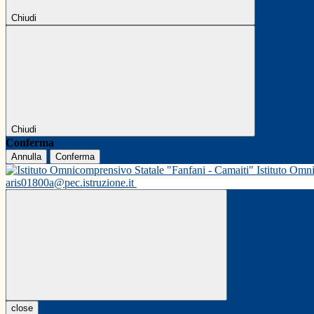
Chiudi
Chiudi
Conferma
Annulla
Conferma
Istituto Omn
aris01800a@pec.istruzione.it
close