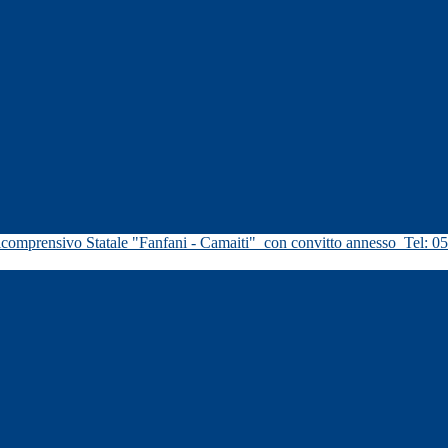
icomprensivo Statale "Fanfani - Camaiti"
con convitto annesso
Tel: 0