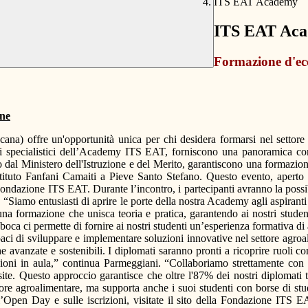
ITS EAT Academy
ITS EAT Ac
Formazione d'ecc
one
 offre un'opportunità unica per chi desidera formarsi nel settore ag
i specialistici dell’Academy ITS EAT, forniscono una panoramica comp
 dal Ministero dell'Istruzione e del Merito, garantiscono una formazione 
ituto Fanfani Camaiti a Pieve Santo Stefano. Questo evento, aperto a
ndazione ITS EAT. Durante l’incontro, i partecipanti avranno la possibili
a. “Siamo entusiasti di aprire le porte della nostra Academy agli aspirant
na formazione che unisca teoria e pratica, garantendo ai nostri studen
a ci permette di fornire ai nostri studenti un’esperienza formativa di a
paci di sviluppare e implementare soluzioni innovative nel settore agroa
he avanzate e sostenibili. I diplomati saranno pronti a ricoprire ruoli c
ioni in aula,” continua Parmeggiani. “Collaboriamo strettamente con le
site. Questo approccio garantisce che oltre l'87% dei nostri diplomat
ore agroalimentare, ma supporta anche i suoi studenti con borse di s
ll’Open Day e sulle iscrizioni, visitate il sito della Fondazione ITS EA