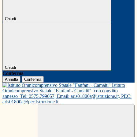
Chiudi
Chiudi
Conferma
Annulla
Conferma
Istituto
Omnicomprensivo Statale "Fanfani - Camaiti"
con convitto
annesso
Tel: 0575.799057, Email: aris01800a@istruzione.it, PEC:
aris01800a@pec.istruzione.it