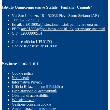
Istituto Omnicomprensivo Statale "Fanfani - Camaiti"
Via San Lorenzo, 18 – 52036 Pieve Santo Stefano (AR)
Tel:
0575.799057
Email:
aris01800a@istruzione.it
Link per inviare una mail
PEC:
aris01800a@pec.istruzione.it
Link per inviare una mail
C.F.: 82000800514
Codice ufficio: UFUCZQ
Codice IPA: istsc_aris01800a
Sezione Link Utili
Cookie policy
Note legali
Informativa Privacy
Ufficio Relazioni con il Pubblico
Dichiarazione di accessibilità
Obiettivi di accessibilità
Whistleblowing
Gestione consensi cookie
Amministrazione trasparente