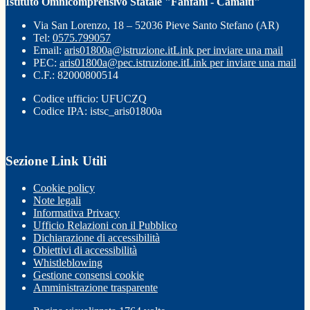
Istituto Omnicomprensivo Statale "Fanfani - Camaiti"
Via San Lorenzo, 18 – 52036 Pieve Santo Stefano (AR)
Tel:
0575.799057
Email:
aris01800a@istruzione.it
Link per inviare una mail
PEC:
aris01800a@pec.istruzione.it
Link per inviare una mail
C.F.: 82000800514
Codice ufficio: UFUCZQ
Codice IPA: istsc_aris01800a
Sezione Link Utili
Cookie policy
Note legali
Informativa Privacy
Ufficio Relazioni con il Pubblico
Dichiarazione di accessibilità
Obiettivi di accessibilità
Whistleblowing
Gestione consensi cookie
Amministrazione trasparente