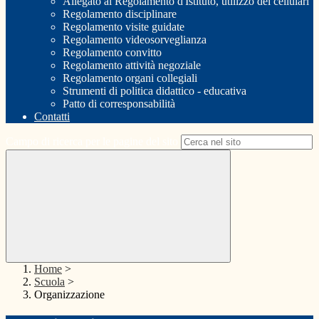
Allegato al Regolamento d'Istituto, utilizzo dei cellulari
Regolamento disciplinare
Regolamento visite guidate
Regolamento videosorveglianza
Regolamento convitto
Regolamento attività negoziale
Regolamento organi collegiali
Strumenti di politica didattico - educativa
Patto di corresponsabilità
Contatti
Campo di ricerca per le pagine del sito
Home
>
Scuola
>
Organizzazione