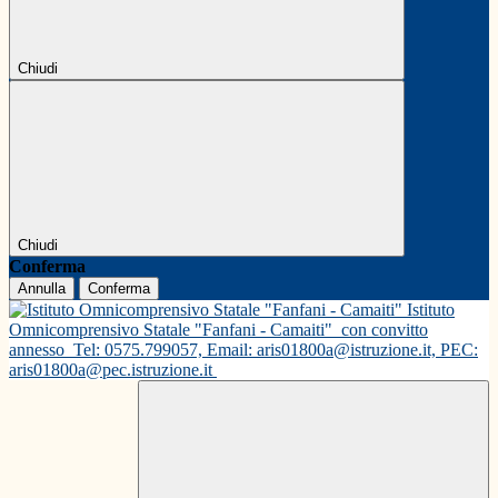
Chiudi
Chiudi
Conferma
Annulla
Conferma
Istituto
Omnicomprensivo Statale "Fanfani - Camaiti"
con convitto
annesso
Tel: 0575.799057, Email: aris01800a@istruzione.it, PEC:
aris01800a@pec.istruzione.it