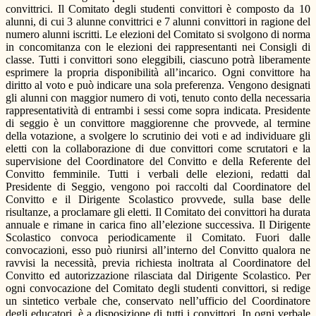
convittrici. Il Comitato degli studenti convittori è composto da 10
alunni, di cui 3 alunne convittrici e 7 alunni convittori in ragione del
numero alunni iscritti. Le elezioni del Comitato si svolgono di norma
in concomitanza con le elezioni dei rappresentanti nei Consigli di
classe. Tutti i convittori sono eleggibili, ciascuno potrà liberamente
esprimere la propria disponibilità all’incarico. Ogni convittore ha
diritto al voto e può indicare una sola preferenza. Vengono designati
gli alunni con maggior numero di voti, tenuto conto della necessaria
rappresentatività di entrambi i sessi come sopra indicata. Presidente
di seggio è un convittore maggiorenne che provvede, al termine
della votazione, a svolgere lo scrutinio dei voti e ad individuare gli
eletti con la collaborazione di due convittori come scrutatori e la
supervisione del Coordinatore del Convitto e della Referente del
Convitto femminile. Tutti i verbali delle elezioni, redatti dal
Presidente di Seggio, vengono poi raccolti dal Coordinatore del
Convitto e il Dirigente Scolastico provvede, sulla base delle
risultanze, a proclamare gli eletti. Il Comitato dei convittori ha durata
annuale e rimane in carica fino all’elezione successiva. Il Dirigente
Scolastico convoca periodicamente il Comitato. Fuori dalle
convocazioni, esso può riunirsi all’interno del Convitto qualora ne
ravvisi la necessità, previa richiesta inoltrata al Coordinatore del
Convitto ed autorizzazione rilasciata dal Dirigente Scolastico. Per
ogni convocazione del Comitato degli studenti convittori, si redige
un sintetico verbale che, conservato nell’ufficio del Coordinatore
degli educatori, è a disposizione di tutti i convittori. In ogni verbale