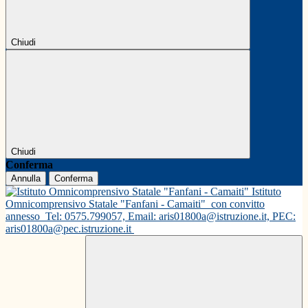
Chiudi
Chiudi
Conferma
Annulla
Conferma
Istituto
Omnicomprensivo Statale "Fanfani - Camaiti"
con convitto
annesso
Tel: 0575.799057, Email: aris01800a@istruzione.it, PEC:
aris01800a@pec.istruzione.it