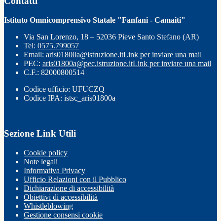
Contatti
Istituto Omnicomprensivo Statale "Fanfani - Camaiti"
Via San Lorenzo, 18 – 52036 Pieve Santo Stefano (AR)
Tel:
0575.799057
Email:
aris01800a@istruzione.it
Link per inviare una mail
PEC:
aris01800a@pec.istruzione.it
Link per inviare una mail
C.F.: 82000800514
Codice ufficio: UFUCZQ
Codice IPA: istsc_aris01800a
Sezione Link Utili
Cookie policy
Note legali
Informativa Privacy
Ufficio Relazioni con il Pubblico
Dichiarazione di accessibilità
Obiettivi di accessibilità
Whistleblowing
Gestione consensi cookie