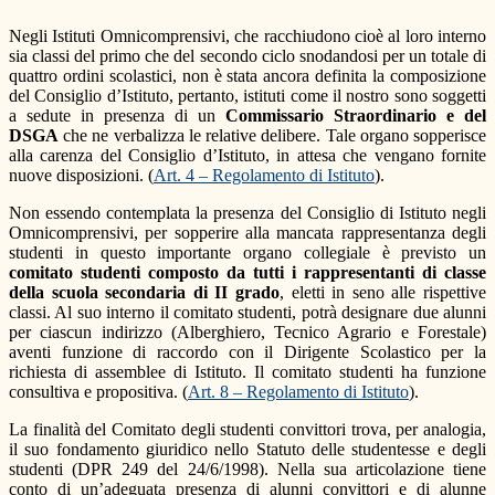
Negli Istituti Omnicomprensivi, che racchiudono cioè al loro interno
sia classi del primo che del secondo ciclo snodandosi per un totale di
quattro ordini scolastici, non è stata ancora definita la composizione
del Consiglio d’Istituto, pertanto, istituti come il nostro sono soggetti
a sedute in presenza di un
Commissario Straordinario e del
DSGA
che ne verbalizza le relative delibere. Tale organo sopperisce
alla carenza del Consiglio d’Istituto, in attesa che vengano fornite
nuove disposizioni. (
Art. 4 – Regolamento di Istituto
).
Non essendo contemplata la presenza del Consiglio di Istituto negli
Omnicomprensivi, per sopperire alla mancata rappresentanza degli
studenti in questo importante organo collegiale è previsto un
comitato studenti composto da tutti i rappresentanti di classe
della scuola secondaria di II grado
, eletti in seno alle rispettive
classi. Al suo interno il comitato studenti, potrà designare due alunni
per ciascun indirizzo (Alberghiero, Tecnico Agrario e Forestale)
aventi funzione di raccordo con il Dirigente Scolastico per la
richiesta di assemblee di Istituto. Il comitato studenti ha funzione
consultiva e propositiva. (
Art. 8 – Regolamento di Istituto
).
La finalità del Comitato degli studenti convittori trova, per analogia,
il suo fondamento giuridico nello Statuto delle studentesse e degli
studenti (DPR 249 del 24/6/1998). Nella sua articolazione tiene
conto di un’adeguata presenza di alunni convittori e di alunne