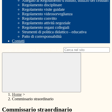
Allegato al Regolamento d'Istituto, utilizzo dei cellulari
Regolamento disciplinare
Regolamento visite guidate
Regolamento videosorveglianza
Regolamento convitto
Regolamento attività negoziale
Regolamento organi collegiali
Strumenti di politica didattico - educativa
Patto di corresponsabilità
Contatti
Campo di ricerca per le pagine del sito
Home
>
Commissario straordinario
Commissario straordinario