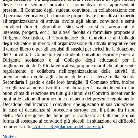
deve essere sempre indicato il nominativo dei rappresentanti
presenti. Il Comitato degli studenti convittori, in collaborazione con
il personale educativo, ha funzione propositiva e consultiva in merito
all’organizzazione di attività rivolte agli alunni convittori e semi-
convittori (tornei, giornalino, sito web, corsi su argomenti di
interesse, progetti, ecc.); ha altresì facoltà di formulare proposte al
Dirigente Scolastico, al Coordinatore del Convitto e al Collegio
degli educatori in merito all’organizzazione di attività integrative per
il tempo libero o per gli acquisti di sussidi per arricchire la dotazione
del Convitto. Il Comitato degli studenti convittori esprime pareri al
Dirigente scolastico e al Collegio degli educatori per il
miglioramento dell’Offerta educativa, propone modifiche al presente
regolamento e collabora nell’organizzazione delle attività di
orientamento rivolte agli alunni delle classi terze della Scuola
Secondaria I grado e delle loro famiglie. Il Comitato offre, inoltre,
accoglienza ai nuovi iscritti e collabora per il mantenimento di un
buon clima di relazione tra tutti gli alunni del Convitto incentivando
ogni utile azione di promozione e rispetto del presente regolamento.
Decadono dall’incarico i convittori che agiscano in sua violazione.
In caso di decadenza si procede a surroga con il primo fra i non
eletti. Può designare dei tutor per il contrasto al bullismo e quali
forma di sostegno ai convittori più piccoli, in situazione di difficoltà
o nuovi iscritti.(
Art. 7 – Regolamento del Convitto
).
Notizie