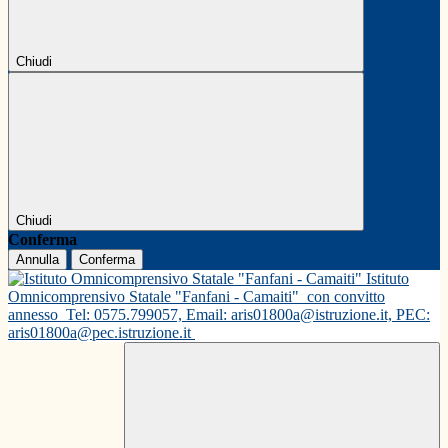
Chiudi
Chiudi
Conferma
Annulla
Conferma
Istituto
Omnicomprensivo Statale "Fanfani - Camaiti"
con convitto
annesso
Tel: 0575.799057, Email: aris01800a@istruzione.it, PEC:
aris01800a@pec.istruzione.it