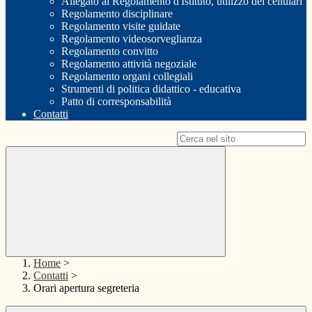
Allegato al Regolamento d'Istituto, utilizzo dei cellulari
Regolamento disciplinare
Regolamento visite guidate
Regolamento videosorveglianza
Regolamento convitto
Regolamento attività negoziale
Regolamento organi collegiali
Strumenti di politica didattico - educativa
Patto di corresponsabilità
Contatti
Campo di ricerca per le pagine del sito
Home
>
Contatti
>
Orari apertura segreteria