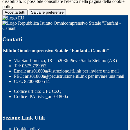
disabilitati. È possibile consultare l'elenco nella pagina della cookie
policy.
Accetta tutti
Salva le preferenze
Istituto Omnicomprensivo Statale "Fanfani -
Camaiti"
Contatti
Istituto Omnicomprensivo Statale "Fanfani - Camaiti"
Via San Lorenzo, 18 – 52036 Pieve Santo Stefano (AR)
Tel:
0575.799057
Email:
aris01800a@istruzione.it
Link per inviare una mail
PEC:
aris01800a@pec.istruzione.it
Link per inviare una mail
C.F.: 82000800514
Codice ufficio: UFUCZQ
Codice IPA: istsc_aris01800a
Sezione Link Utili
Cookie policy