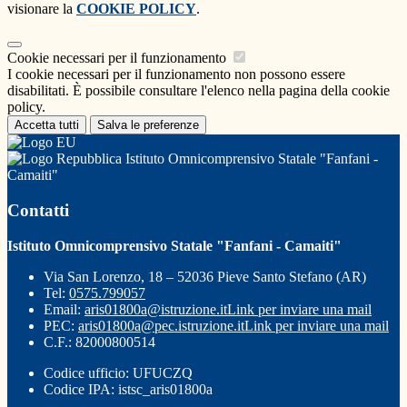
visionare la
COOKIE POLICY
.
Cookie necessari per il funzionamento
I cookie necessari per il funzionamento non possono essere
disabilitati. È possibile consultare l'elenco nella pagina della cookie
policy.
Accetta tutti
Salva le preferenze
Istituto Omnicomprensivo Statale "Fanfani -
Camaiti"
Contatti
Istituto Omnicomprensivo Statale "Fanfani - Camaiti"
Via San Lorenzo, 18 – 52036 Pieve Santo Stefano (AR)
Tel:
0575.799057
Email:
aris01800a@istruzione.it
Link per inviare una mail
PEC:
aris01800a@pec.istruzione.it
Link per inviare una mail
C.F.: 82000800514
Codice ufficio: UFUCZQ
Codice IPA: istsc_aris01800a