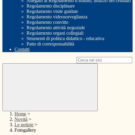
Allegato al Regolamento d'Istituto, utilizzo dei cellulari
Regolamento disciplinare
Regolamento visite guidate
Regolamento videosorveglianza
Regolamento convitto
Regolamento attività negoziale
Regolamento organi collegiali
Strumenti di politica didattico - educativa
Patto di corresponsabilità
Contatti
Campo di ricerca per le pagine del sito
Home
>
Novità
>
Le notizie
>
Fotogallery