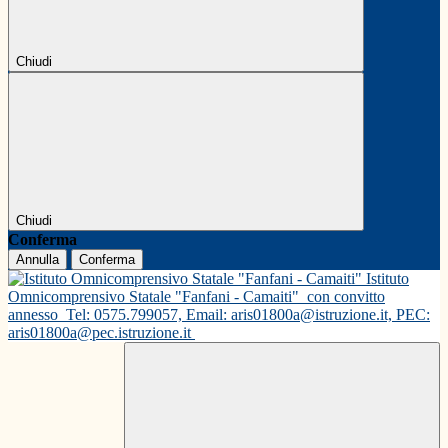
Chiudi
Chiudi
Conferma
Annulla
Conferma
Istituto
Omnicomprensivo Statale "Fanfani - Camaiti"
con convitto
annesso
Tel: 0575.799057, Email: aris01800a@istruzione.it, PEC:
aris01800a@pec.istruzione.it