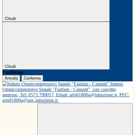
Chiudi
Chiudi
Conferma
Annulla
Conferma
Istituto
Omnicomprensivo Statale "Fanfani - Camaiti"
con convitto
annesso
Tel: 0575.799057, Email: aris01800a@istruzione.it, PEC:
aris01800a@pec.istruzione.it