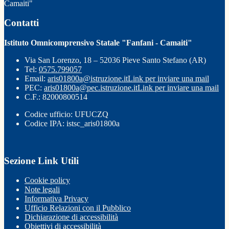
Camaiti"
Contatti
Istituto Omnicomprensivo Statale "Fanfani - Camaiti"
Via San Lorenzo, 18 – 52036 Pieve Santo Stefano (AR)
Tel:
0575.799057
Email:
aris01800a@istruzione.it
Link per inviare una mail
PEC:
aris01800a@pec.istruzione.it
Link per inviare una mail
C.F.: 82000800514
Codice ufficio: UFUCZQ
Codice IPA: istsc_aris01800a
Sezione Link Utili
Cookie policy
Note legali
Informativa Privacy
Ufficio Relazioni con il Pubblico
Dichiarazione di accessibilità
Obiettivi di accessibilità