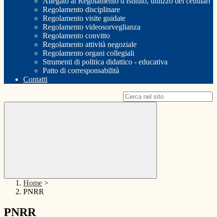
Allegato al Regolamento d'Istituto, utilizzo dei cellulari
Regolamento disciplinare
Regolamento visite guidate
Regolamento videosorveglianza
Regolamento convitto
Regolamento attività negoziale
Regolamento organi collegiali
Strumenti di politica didattico - educativa
Patto di corresponsabilità
Contatti
Campo di ricerca per le pagine del sito
Home
>
PNRR
PNRR