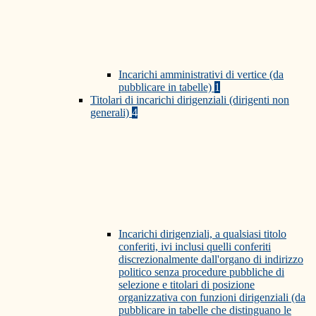
Incarichi amministrativi di vertice (da
pubblicare in tabelle)
1
Titolari di incarichi dirigenziali (dirigenti non
generali)
4
Incarichi dirigenziali, a qualsiasi titolo
conferiti, ivi inclusi quelli conferiti
discrezionalmente dall'organo di indirizzo
politico senza procedure pubbliche di
selezione e titolari di posizione
organizzativa con funzioni dirigenziali (da
pubblicare in tabelle che distinguano le