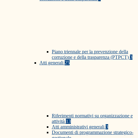
Piano triennale per la prevenzione della
corruzione e della trasparenza (PTPCT)
3
Atti generali
25
Riferimenti normativi su organizzazione e
attività
13
Atti amministrativi generali
3
Documenti di programmazione strategico-
gestionale