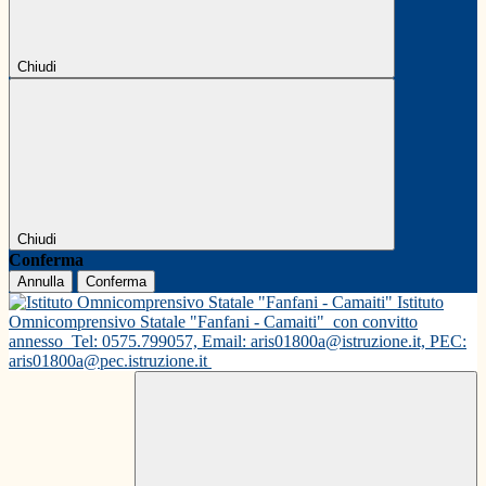
Chiudi
Chiudi
Conferma
Annulla
Conferma
Istituto
Omnicomprensivo Statale "Fanfani - Camaiti"
con convitto
annesso
Tel: 0575.799057, Email: aris01800a@istruzione.it, PEC:
aris01800a@pec.istruzione.it