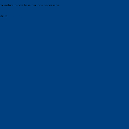
o indicato con le istruzioni necessarie.
ite la
Login Spaggiari