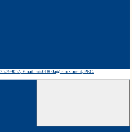
575.799057, Email: aris01800a@istruzione.it, PEC: