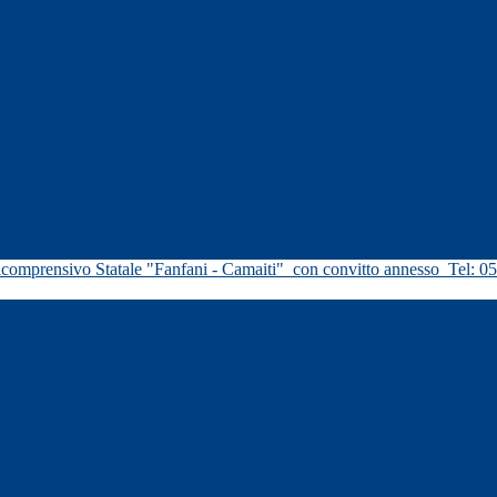
icomprensivo Statale "Fanfani - Camaiti"
con convitto annesso
Tel: 0