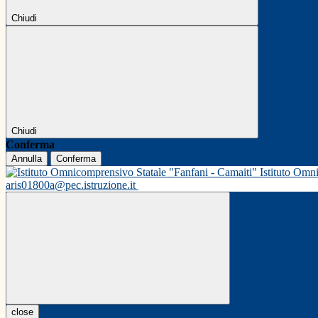
Chiudi
Chiudi
Conferma
Annulla
Conferma
Istituto Omn
aris01800a@pec.istruzione.it
close