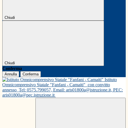
Chiudi
Chiudi
Conferma
Annulla
Conferma
Istituto
Omnicomprensivo Statale "Fanfani - Camaiti"
con convitto
annesso
Tel: 0575.799057, Email: aris01800a@istruzione.it, PEC:
aris01800a@pec.istruzione.it