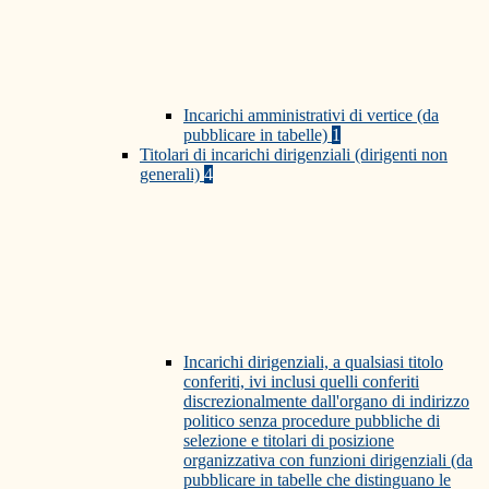
Incarichi amministrativi di vertice (da
pubblicare in tabelle)
1
Titolari di incarichi dirigenziali (dirigenti non
generali)
4
Incarichi dirigenziali, a qualsiasi titolo
conferiti, ivi inclusi quelli conferiti
discrezionalmente dall'organo di indirizzo
politico senza procedure pubbliche di
selezione e titolari di posizione
organizzativa con funzioni dirigenziali (da
pubblicare in tabelle che distinguano le