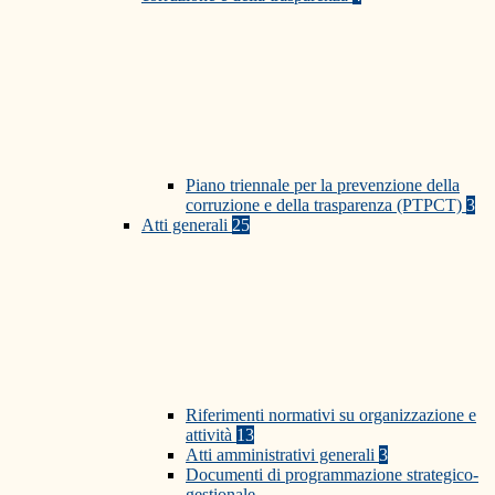
Piano triennale per la prevenzione della
corruzione e della trasparenza (PTPCT)
3
Atti generali
25
Riferimenti normativi su organizzazione e
attività
13
Atti amministrativi generali
3
Documenti di programmazione strategico-
gestionale