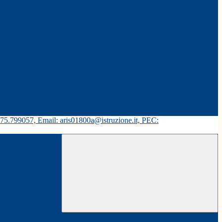
575.799057, Email: aris01800a@istruzione.it, PEC: