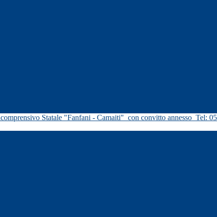
icomprensivo Statale "Fanfani - Camaiti"
con convitto annesso
Tel: 0