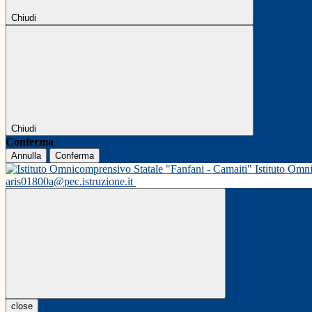
Chiudi
Chiudi
Conferma
Annulla
Conferma
Istituto Omn
aris01800a@pec.istruzione.it
close