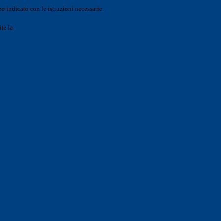
o indicato con le istruzioni necessarie.
ite la
Login Spaggiari