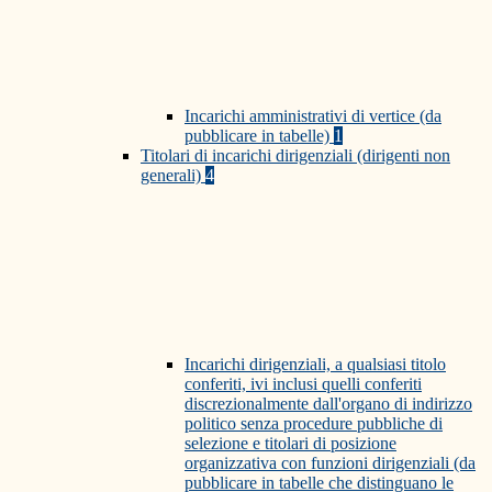
Incarichi amministrativi di vertice (da
pubblicare in tabelle)
1
Titolari di incarichi dirigenziali (dirigenti non
generali)
4
Incarichi dirigenziali, a qualsiasi titolo
conferiti, ivi inclusi quelli conferiti
discrezionalmente dall'organo di indirizzo
politico senza procedure pubbliche di
selezione e titolari di posizione
organizzativa con funzioni dirigenziali (da
pubblicare in tabelle che distinguano le