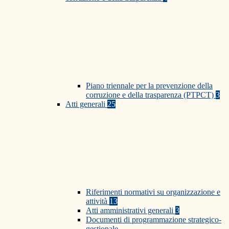
Piano triennale per la prevenzione della
corruzione e della trasparenza (PTPCT)
3
Atti generali
25
Riferimenti normativi su organizzazione e
attività
13
Atti amministrativi generali
3
Documenti di programmazione strategico-
gestionale