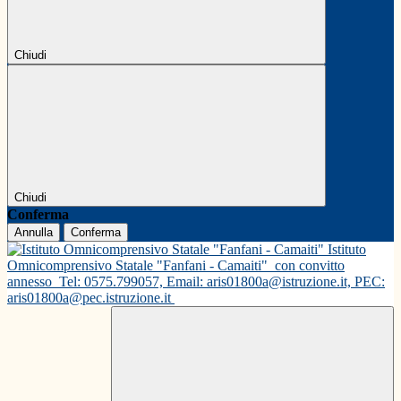
Chiudi
Chiudi
Conferma
Annulla
Conferma
Istituto
Omnicomprensivo Statale "Fanfani - Camaiti"
con convitto
annesso
Tel: 0575.799057, Email: aris01800a@istruzione.it, PEC:
aris01800a@pec.istruzione.it