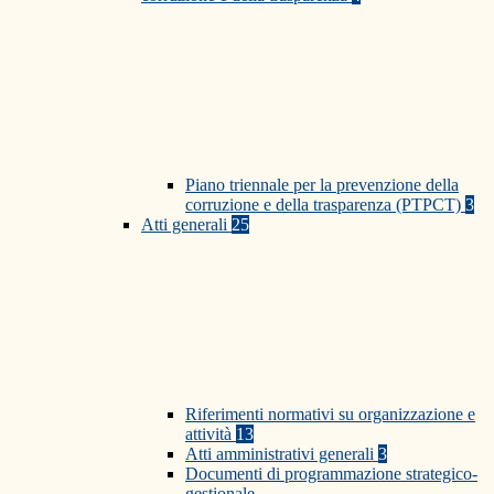
Piano triennale per la prevenzione della
corruzione e della trasparenza (PTPCT)
3
Atti generali
25
Riferimenti normativi su organizzazione e
attività
13
Atti amministrativi generali
3
Documenti di programmazione strategico-
gestionale