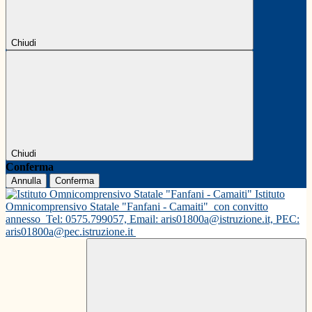
Chiudi
Chiudi
Conferma
Annulla
Conferma
Istituto
Omnicomprensivo Statale "Fanfani - Camaiti"
con convitto
annesso
Tel: 0575.799057, Email: aris01800a@istruzione.it, PEC:
aris01800a@pec.istruzione.it