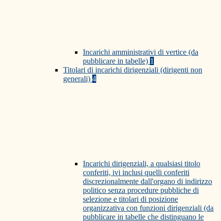
Incarichi amministrativi di vertice (da
pubblicare in tabelle)
1
Titolari di incarichi dirigenziali (dirigenti non
generali)
4
Incarichi dirigenziali, a qualsiasi titolo
conferiti, ivi inclusi quelli conferiti
discrezionalmente dall'organo di indirizzo
politico senza procedure pubbliche di
selezione e titolari di posizione
organizzativa con funzioni dirigenziali (da
pubblicare in tabelle che distinguano le