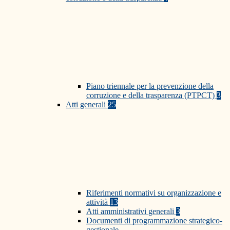
Piano triennale per la prevenzione della
corruzione e della trasparenza (PTPCT)
3
Atti generali
25
Riferimenti normativi su organizzazione e
attività
13
Atti amministrativi generali
3
Documenti di programmazione strategico-
gestionale