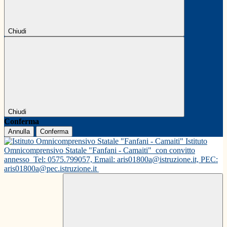
Chiudi
Chiudi
Conferma
Annulla
Conferma
Istituto
Omnicomprensivo Statale "Fanfani - Camaiti"
con convitto
annesso
Tel: 0575.799057, Email: aris01800a@istruzione.it, PEC:
aris01800a@pec.istruzione.it