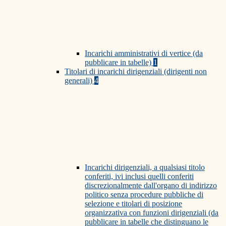
Incarichi amministrativi di vertice (da
pubblicare in tabelle)
1
Titolari di incarichi dirigenziali (dirigenti non
generali)
4
Incarichi dirigenziali, a qualsiasi titolo
conferiti, ivi inclusi quelli conferiti
discrezionalmente dall'organo di indirizzo
politico senza procedure pubbliche di
selezione e titolari di posizione
organizzativa con funzioni dirigenziali (da
pubblicare in tabelle che distinguano le