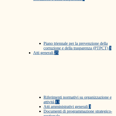
Piano triennale per la prevenzione della
corruzione e della trasparenza (PTPCT)
3
Atti generali
25
Riferimenti normativi su organizzazione e
attività
13
Atti amministrativi generali
3
Documenti di programmazione strategico-
gestionale