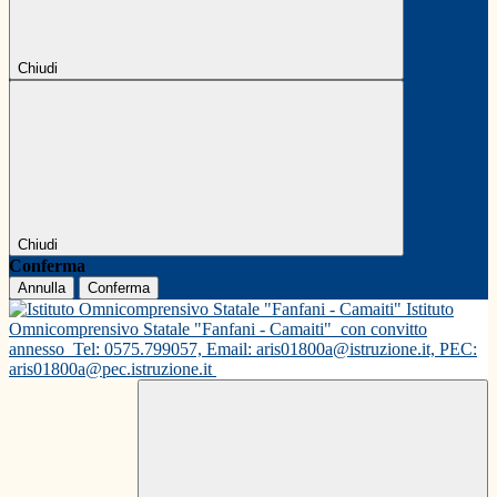
Chiudi
Chiudi
Conferma
Annulla
Conferma
Istituto
Omnicomprensivo Statale "Fanfani - Camaiti"
con convitto
annesso
Tel: 0575.799057, Email: aris01800a@istruzione.it, PEC:
aris01800a@pec.istruzione.it