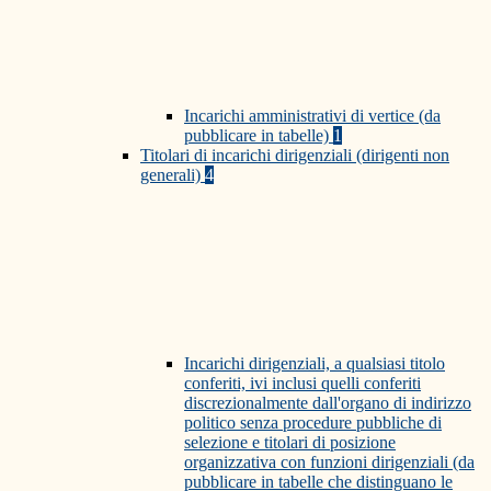
Incarichi amministrativi di vertice (da
pubblicare in tabelle)
1
Titolari di incarichi dirigenziali (dirigenti non
generali)
4
Incarichi dirigenziali, a qualsiasi titolo
conferiti, ivi inclusi quelli conferiti
discrezionalmente dall'organo di indirizzo
politico senza procedure pubbliche di
selezione e titolari di posizione
organizzativa con funzioni dirigenziali (da
pubblicare in tabelle che distinguano le