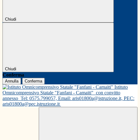
Chiudi
Chiudi
Conferma
Annulla
Conferma
Istituto
Omnicomprensivo Statale "Fanfani - Camaiti"
con convitto
annesso
Tel: 0575.799057, Email: aris01800a@istruzione.it, PEC:
aris01800a@pec.istruzione.it