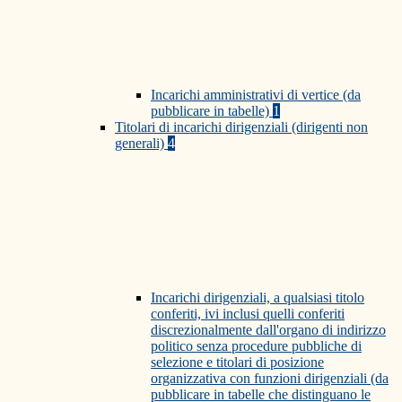
Incarichi amministrativi di vertice (da
pubblicare in tabelle)
1
Titolari di incarichi dirigenziali (dirigenti non
generali)
4
Incarichi dirigenziali, a qualsiasi titolo
conferiti, ivi inclusi quelli conferiti
discrezionalmente dall'organo di indirizzo
politico senza procedure pubbliche di
selezione e titolari di posizione
organizzativa con funzioni dirigenziali (da
pubblicare in tabelle che distinguano le