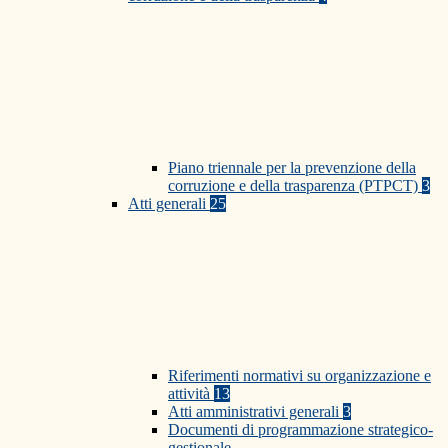
Piano triennale per la prevenzione della
corruzione e della trasparenza (PTPCT)
3
Atti generali
25
Riferimenti normativi su organizzazione e
attività
13
Atti amministrativi generali
3
Documenti di programmazione strategico-
gestionale