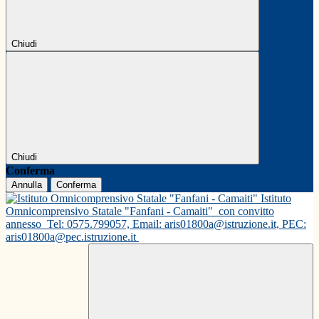
Chiudi
Chiudi
Conferma
Annulla
Conferma
Istituto
Omnicomprensivo Statale "Fanfani - Camaiti"
con convitto
annesso
Tel: 0575.799057, Email: aris01800a@istruzione.it, PEC:
aris01800a@pec.istruzione.it