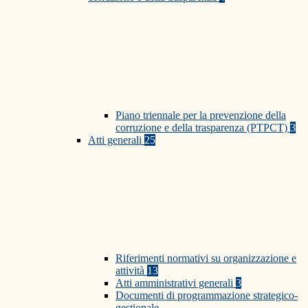
Piano triennale per la prevenzione della
corruzione e della trasparenza (PTPCT)
3
Atti generali
25
Riferimenti normativi su organizzazione e
attività
13
Atti amministrativi generali
3
Documenti di programmazione strategico-
gestionale