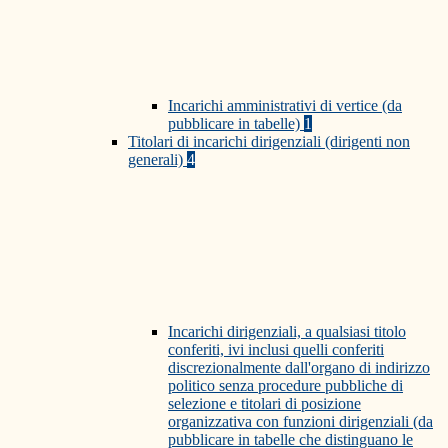
Incarichi amministrativi di vertice (da
pubblicare in tabelle)
1
Titolari di incarichi dirigenziali (dirigenti non
generali)
4
Incarichi dirigenziali, a qualsiasi titolo
conferiti, ivi inclusi quelli conferiti
discrezionalmente dall'organo di indirizzo
politico senza procedure pubbliche di
selezione e titolari di posizione
organizzativa con funzioni dirigenziali (da
pubblicare in tabelle che distinguano le