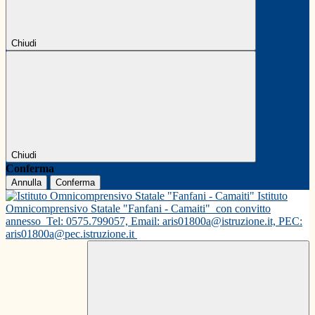
Chiudi
Chiudi
Conferma
Annulla
Conferma
Istituto
Omnicomprensivo Statale "Fanfani - Camaiti"
con convitto
annesso
Tel: 0575.799057, Email: aris01800a@istruzione.it, PEC:
aris01800a@pec.istruzione.it