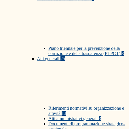
Piano triennale per la prevenzione della
corruzione e della trasparenza (PTPCT)
3
Atti generali
25
Riferimenti normativi su organizzazione e
attività
13
Atti amministrativi generali
3
Documenti di programmazione strategico-
gestionale