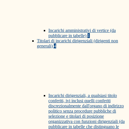
Incarichi amministrativi di vertice (da
pubblicare in tabelle)
1
Titolari di incarichi dirigenziali (dirigenti non
generali)
4
Incarichi dirigenziali, a qualsiasi titolo
conferiti, ivi inclusi quelli conferiti
discrezionalmente dall'organo di indirizzo
politico senza procedure pubbliche di
selezione e titolari di posizione
organizzativa con funzioni dirigenziali (da
pubblicare in tabelle che distinguano le