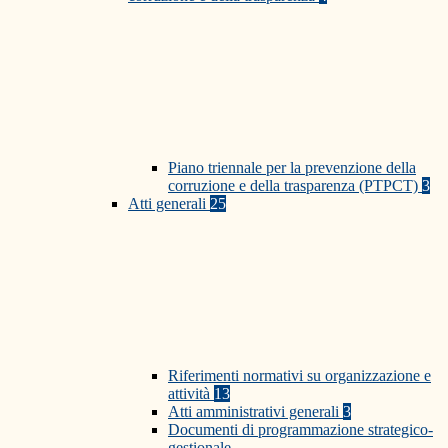
Piano triennale per la prevenzione della
corruzione e della trasparenza (PTPCT)
3
Atti generali
25
Riferimenti normativi su organizzazione e
attività
13
Atti amministrativi generali
3
Documenti di programmazione strategico-
gestionale