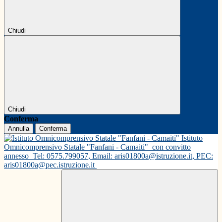
Chiudi
Chiudi
Conferma
Annulla
Conferma
Istituto
Omnicomprensivo Statale "Fanfani - Camaiti"
con convitto
annesso
Tel: 0575.799057, Email: aris01800a@istruzione.it, PEC:
aris01800a@pec.istruzione.it