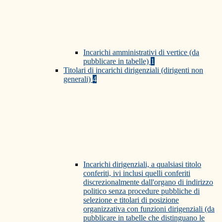
Incarichi amministrativi di vertice (da
pubblicare in tabelle)
1
Titolari di incarichi dirigenziali (dirigenti non
generali)
4
Incarichi dirigenziali, a qualsiasi titolo
conferiti, ivi inclusi quelli conferiti
discrezionalmente dall'organo di indirizzo
politico senza procedure pubbliche di
selezione e titolari di posizione
organizzativa con funzioni dirigenziali (da
pubblicare in tabelle che distinguano le