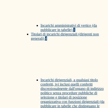
Incarichi amministrativi di vertice (da
pubblicare in tabelle)
1
Titolari di incarichi dirigenziali (dirigenti non
generali)
4
Incarichi dirigenziali, a qualsiasi titolo
conferiti, ivi inclusi quelli conferiti
discrezionalmente dall'organo di indirizzo
politico senza procedure pubbliche di
selezione e titolari di posizione
organizzativa con funzioni dirigenziali (da
pubblicare in tabelle che distinguano le