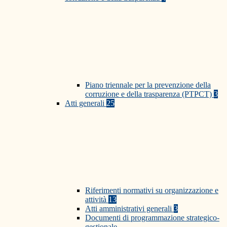
Piano triennale per la prevenzione della
corruzione e della trasparenza (PTPCT)
3
Atti generali
25
Riferimenti normativi su organizzazione e
attività
13
Atti amministrativi generali
3
Documenti di programmazione strategico-
gestionale