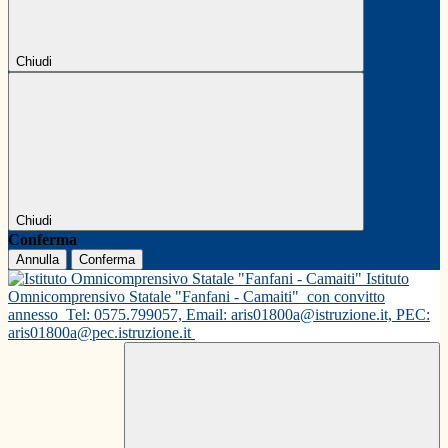
Chiudi
Chiudi
Conferma
Annulla
Conferma
Istituto
Omnicomprensivo Statale "Fanfani - Camaiti"
con convitto
annesso
Tel: 0575.799057, Email: aris01800a@istruzione.it, PEC:
aris01800a@pec.istruzione.it