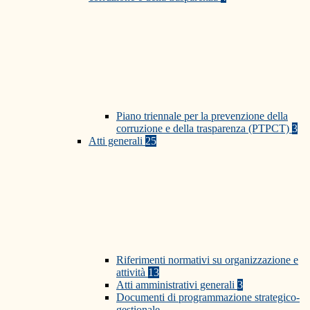
Piano triennale per la prevenzione della
corruzione e della trasparenza (PTPCT)
3
Atti generali
25
Riferimenti normativi su organizzazione e
attività
13
Atti amministrativi generali
3
Documenti di programmazione strategico-
gestionale