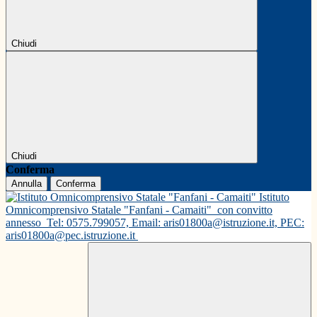
Chiudi
Chiudi
Conferma
Annulla
Conferma
Istituto
Omnicomprensivo Statale "Fanfani - Camaiti"
con convitto
annesso
Tel: 0575.799057, Email: aris01800a@istruzione.it, PEC:
aris01800a@pec.istruzione.it