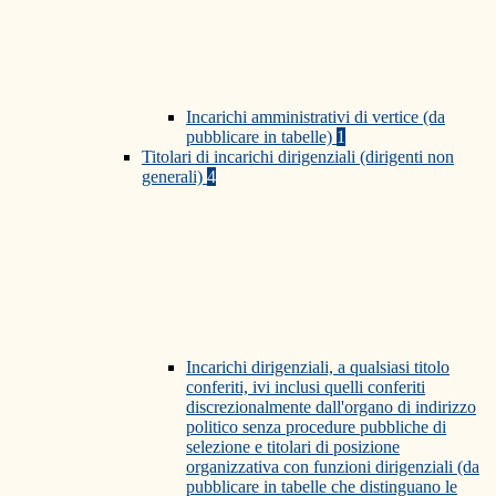
Incarichi amministrativi di vertice (da
pubblicare in tabelle)
1
Titolari di incarichi dirigenziali (dirigenti non
generali)
4
Incarichi dirigenziali, a qualsiasi titolo
conferiti, ivi inclusi quelli conferiti
discrezionalmente dall'organo di indirizzo
politico senza procedure pubbliche di
selezione e titolari di posizione
organizzativa con funzioni dirigenziali (da
pubblicare in tabelle che distinguano le