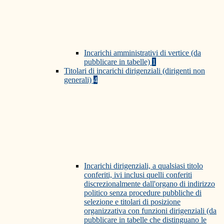
Incarichi amministrativi di vertice (da
pubblicare in tabelle)
1
Titolari di incarichi dirigenziali (dirigenti non
generali)
4
Incarichi dirigenziali, a qualsiasi titolo
conferiti, ivi inclusi quelli conferiti
discrezionalmente dall'organo di indirizzo
politico senza procedure pubbliche di
selezione e titolari di posizione
organizzativa con funzioni dirigenziali (da
pubblicare in tabelle che distinguano le