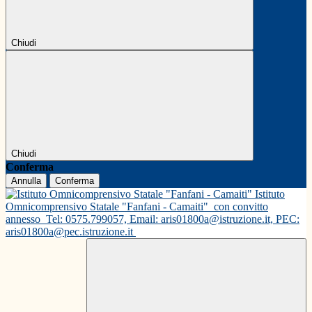
Chiudi
Chiudi
Conferma
Annulla
Conferma
Istituto
Omnicomprensivo Statale "Fanfani - Camaiti"
con convitto
annesso
Tel: 0575.799057, Email: aris01800a@istruzione.it, PEC:
aris01800a@pec.istruzione.it