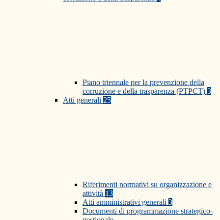
Piano triennale per la prevenzione della
corruzione e della trasparenza (PTPCT)
3
Atti generali
25
Riferimenti normativi su organizzazione e
attività
13
Atti amministrativi generali
3
Documenti di programmazione strategico-
gestionale