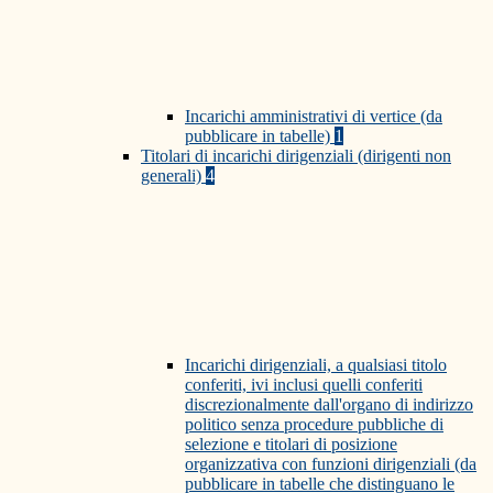
Incarichi amministrativi di vertice (da
pubblicare in tabelle)
1
Titolari di incarichi dirigenziali (dirigenti non
generali)
4
Incarichi dirigenziali, a qualsiasi titolo
conferiti, ivi inclusi quelli conferiti
discrezionalmente dall'organo di indirizzo
politico senza procedure pubbliche di
selezione e titolari di posizione
organizzativa con funzioni dirigenziali (da
pubblicare in tabelle che distinguano le