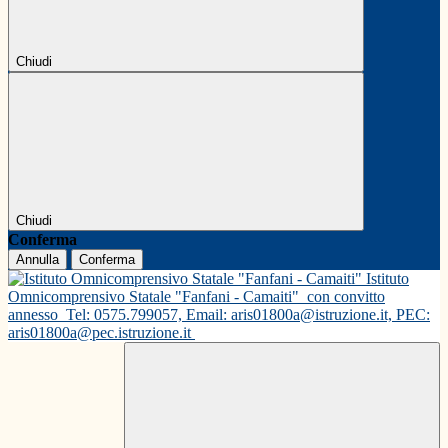
Chiudi
Chiudi
Conferma
Annulla
Conferma
Istituto
Omnicomprensivo Statale "Fanfani - Camaiti"
con convitto
annesso
Tel: 0575.799057, Email: aris01800a@istruzione.it, PEC:
aris01800a@pec.istruzione.it