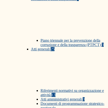
Piano triennale per la prevenzione della
corruzione e della trasparenza (PTPCT)
3
Atti generali
25
Riferimenti normativi su organizzazione e
attività
13
Atti amministrativi generali
3
Documenti di programmazione strategico-
gestionale