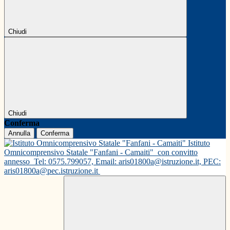
Chiudi
Chiudi
Conferma
Annulla
Conferma
Istituto
Omnicomprensivo Statale "Fanfani - Camaiti"
con convitto
annesso
Tel: 0575.799057, Email: aris01800a@istruzione.it, PEC:
aris01800a@pec.istruzione.it