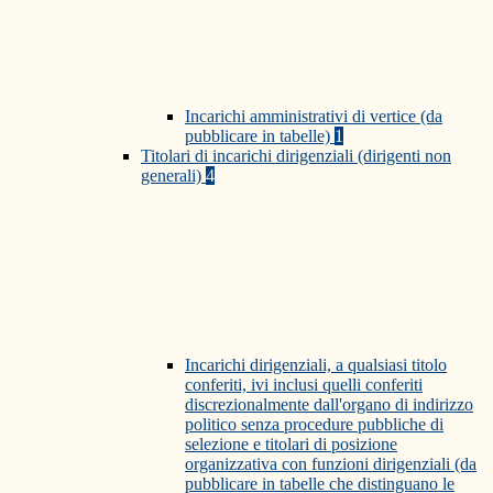
Incarichi amministrativi di vertice (da
pubblicare in tabelle)
1
Titolari di incarichi dirigenziali (dirigenti non
generali)
4
Incarichi dirigenziali, a qualsiasi titolo
conferiti, ivi inclusi quelli conferiti
discrezionalmente dall'organo di indirizzo
politico senza procedure pubbliche di
selezione e titolari di posizione
organizzativa con funzioni dirigenziali (da
pubblicare in tabelle che distinguano le