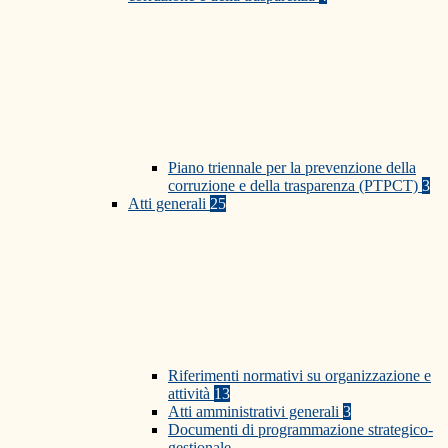
Piano triennale per la prevenzione della
corruzione e della trasparenza (PTPCT)
3
Atti generali
25
Riferimenti normativi su organizzazione e
attività
13
Atti amministrativi generali
3
Documenti di programmazione strategico-
gestionale