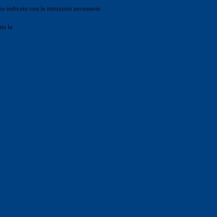
o indicato con le istruzioni necessarie.
ite la
Login Spaggiari