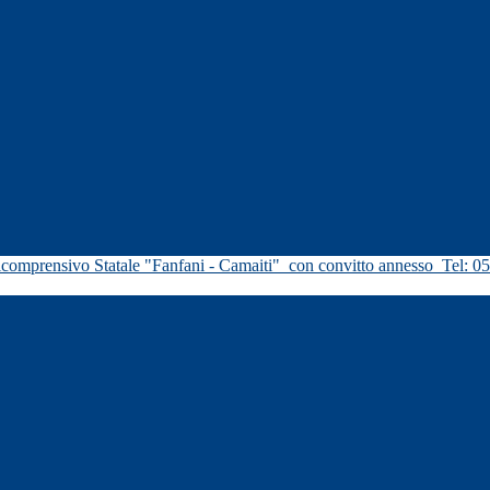
icomprensivo Statale "Fanfani - Camaiti"
con convitto annesso
Tel: 0