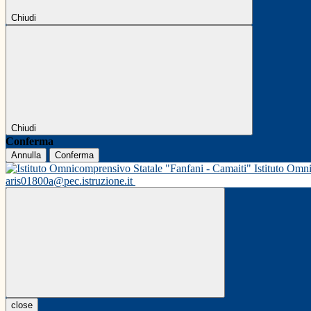
Chiudi
Chiudi
Conferma
Annulla
Conferma
Istituto Omn
aris01800a@pec.istruzione.it
close